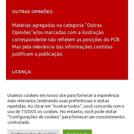
OUTRAS OPINIÕES:
Matérias agregadas na categoria
"Outras
Opiniões"
e/ou marcadas com a ilustração
correspondente não refletem as posições do PCB.
Mas pela relevância das informações contidas
justificam a publicação.
LICENÇA:
Permitida a reprodução, desde que citada a fonte
(
Creative Commons
).
Usamos cookies em nosso site para fornecer a experiência
mais relevante, lembrando suas preferências e visitas
repetidas. Ao clicar em “Aceitar todos”, você concorda com o
ARQUIVOS
uso de TODOS os cookies. No entanto, você pode visitar
"Configurações de cookies" para fornecer um consentimento
controlado.
Arquivos