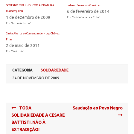
GOVERNO ESPANHOL COM A DITADURA
cubano Fernando González
6 de fevereiro de 2014
MARROQUINA
1 de dezembro de 2009
Em "Solidariedade a Cuba"
Em "Imperialismo"
Carta Aberta ao Comandante Hugo Chávez
Frias
2 de maio de 2011
Em "Colômbia"
CATEGORIA
SOLIDARIEDADE
24 DE NOVEMBRO DE 2009
Post
TODA
Saudação ao Povo Negro
navigation
SOLIDARIEDADE A CESARE
BATTISTI. NÃO À
EXTRADIÇÃO!