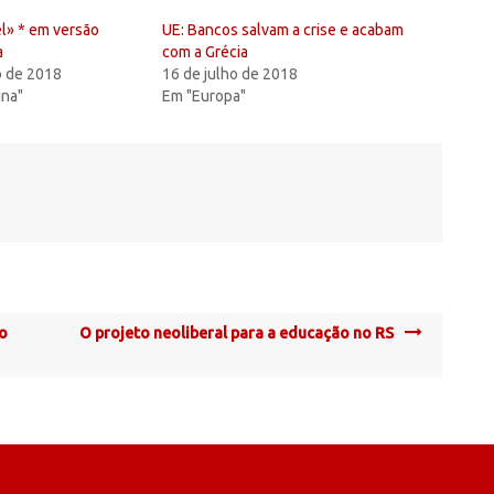
l» * em versão
UE: Bancos salvam a crise e acabam
a
com a Grécia
 de 2018
16 de julho de 2018
ina"
Em "Europa"
do
O projeto neoliberal para a educação no RS