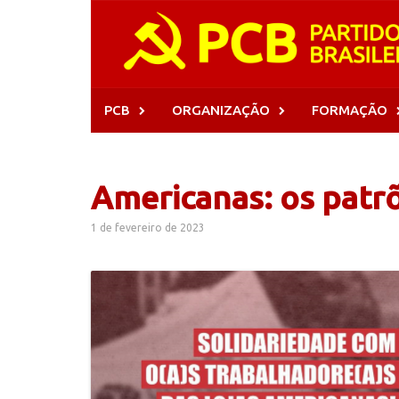
Skip
to
content
PCB
ORGANIZAÇÃO
FORMAÇÃO
Americanas: os patrõ
1 de fevereiro de 2023