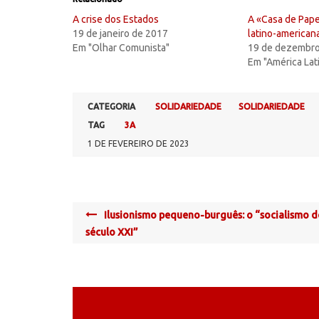
A crise dos Estados
A «Casa de Pape
19 de janeiro de 2017
latino-american
Em "Olhar Comunista"
19 de dezembro
Em "América Lat
CATEGORIA
SOLIDARIEDADE
SOLIDARIEDADE
TAG
3A
1 DE FEVEREIRO DE 2023
Post
Ilusionismo pequeno-burguês: o “socialismo 
navigation
século XXI”