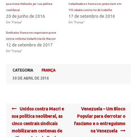
questiona Hollande por sua política
trabalhadores franceses protestam em
neoliberal
110 cidades contra lei do trabalho
20 de junho de 2016
17 de setembro de 2016
Em "França"
Em "França"
Sindicatos franceses organizam greve
contra reforma trabalhista de Macron
12 de setembro de 2017
Em "França"
CATEGORIA
FRANÇA
30 DE ABRIL DE 2016
Post
Unidos contra Macri e
Venezuela – Um Bloco
navigation
sua política neoliberal, as
Popular para derrotar o
cinco centrais sindicais
fascismo e o entreguismo
mobilizaram centenas de
na Venezuela