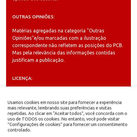
OUTRAS OPINIÕES:
Matérias agregadas na categoria
"Outras
Opiniões"
e/ou marcadas com a ilustração
correspondente não refletem as posições do PCB.
Mas pela relevância das informações contidas
justificam a publicação.
LICENÇA:
Permitida a reprodução, desde que citada a fonte
(
Creative Commons
).
Usamos cookies em nosso site para fornecer a experiência
mais relevante, lembrando suas preferências e visitas
repetidas. Ao clicar em “Aceitar todos”, você concorda com o
ARQUIVOS
uso de TODOS os cookies. No entanto, você pode visitar
"Configurações de cookies" para fornecer um consentimento
controlado.
Arquivos