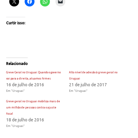
Curtir isso:
Relacionado
Greve Geral no Uruguai: Quando o governo
Alto nível de adesão à greve geral no
vai para a direita, atuamos firmes
Uruguai
16 de julho de 2016
21 de julho de 2017
Em "Uruguai"
Em "Uruguai"
Greve geral no Uruguai mobiliza mais de
um milhão de pessoas contra o ajuste
fiscal
18 de julho de 2016
Em "Uruguai"