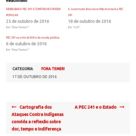
Relacionado
DERRUBAR A PEC 241 E CONSTRUIR O PODER
A Juventude Brasileira Não Aceitará a PEC
POPULAR
241
25 de outubro de 2016
18 de outubro de 2016
Em "Fora Temer!"
Em "UJC"
PEC 241 ou o fim do SUS e da escola pública
6 de outubro de 2016
Em "Fora Temer!"
CATEGORIA
FORA TEMER!
17 DE OUTUBRO DE 2016
Post
Cartografia dos
A PEC 241 e o Estado
navigation
Ataques Contra Indígenas
convida a reflexão sobre
dor, tempo e indiferença