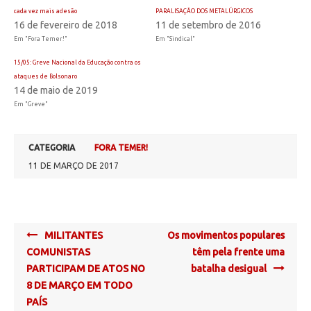
cada vez mais adesão
PARALISAÇÃO DOS METALÚRGICOS
16 de fevereiro de 2018
11 de setembro de 2016
Em "Fora Temer!"
Em "Sindical"
15/05: Greve Nacional da Educação contra os
ataques de Bolsonaro
14 de maio de 2019
Em "Greve"
CATEGORIA
FORA TEMER!
11 DE MARÇO DE 2017
Post
MILITANTES
Os movimentos populares
navigation
COMUNISTAS
têm pela frente uma
PARTICIPAM DE ATOS NO
batalha desigual
8 DE MARÇO EM TODO
PAÍS