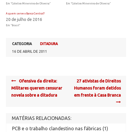
Em "Coletivo Minervino de Oliveira"
Em "Coletivo Minervino de Oliveira"
A quem serve o Banco Central?
20 de julho de 2016
Em "Brasil"
CATEGORIA
DITADURA
16 DE ABRIL DE 2011
Post
Ofensiva da direita:
27 ativistas de Direitos
navigation
Militares querem censurar
Humanos foram detidos
novela sobre a ditadura
em frente à Casa Branca
MATÉRIAS RELACIONADAS:
PCB e o trabalho clandestino nas fábricas (1)