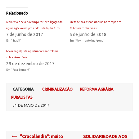
Relacionado
Maior violência no campo reflete ligação do
Metade dos assassinatos no campo em
agronegócio com poder do Estado, diz Cimi
2017 foram chacinas
7 de junho de 2017
5 de junho de 2018
Em "Brasil"
Em "Movimento Indígena"
Governo golpista aprofunda visão colonial
sobre Amazônia
29 de dezembro de 2017
Em "Fora Temer!"
CATEGORIA
CRIMINALIZAÇÃO
REFORMA AGRÁRIA
RURALISTAS
31 DE MAIO DE 2017
Post
“Cracolândia”: muito
SOLIDARIEDADE AOS