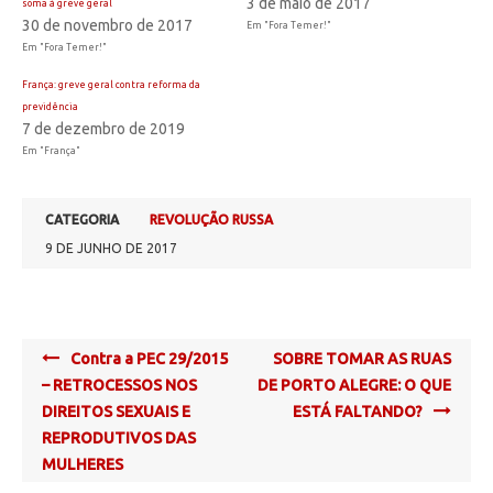
3 de maio de 2017
soma à greve geral
30 de novembro de 2017
Em "Fora Temer!"
Em "Fora Temer!"
França: greve geral contra reforma da
previdência
7 de dezembro de 2019
Em "França"
CATEGORIA
REVOLUÇÃO RUSSA
9 DE JUNHO DE 2017
Post
Contra a PEC 29/2015
SOBRE TOMAR AS RUAS
navigation
– RETROCESSOS NOS
DE PORTO ALEGRE: O QUE
DIREITOS SEXUAIS E
ESTÁ FALTANDO?
REPRODUTIVOS DAS
MULHERES