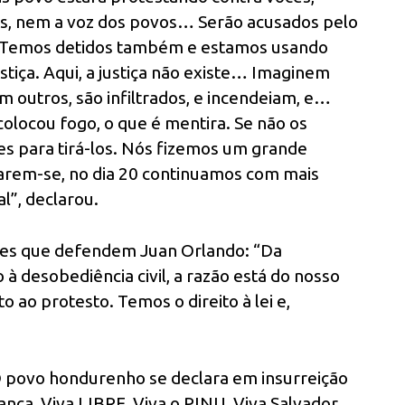
s, nem a voz dos povos… Serão acusados pelo
Temos detidos também e estamos usando
tiça. Aqui, a justiça não existe… Imaginem
m outros, são infiltrados, e incendeiam, e…
colocou fogo, o que é mentira. Se não os
es para tirá-los. Nós fizemos um grande
arem-se, no dia 20 continuamos com mais
l”, declarou.
res que defendem Juan Orlando: “Da
 à desobediência civil, a razão está do nosso
to ao protesto. Temos o direito à lei e,
“O povo hondurenho se declara em insurreição
liança, Viva LIBRE, Viva o PINU, Viva Salvador