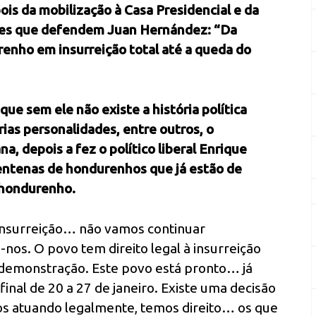
pois da mobilização à Casa Presidencial e da
ueles que defendem Juan Hernández:
“Da
renho em insurreição total até a queda do
que sem ele não existe a história política
rias personalidades, entre outros, o
, depois a fez o político liberal Enrique
entenas de hondurenhos que já estão de
o hondurenho.
 insurreição… não vamos continuar
s. O povo tem direito legal à insurreição
a demonstração. Este povo está pronto… já
nal de 20 a 27 de janeiro. Existe uma decisão
os atuando legalmente, temos direito… os que