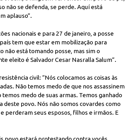
aso não se defenda, se perde. Aquí está
um aplauso”.
ções nacionais e para 27 de janeiro, a posse
 país tem que estar em mobilização para
to não está tomando posse, mas sim o
nte eleito é Salvador Cesar Nasralla Salum”.
sistência civil: “Nós colocamos as coisas às
inadas. Não temos medo de que nos assassinem
ão temos medo de suas armas. Temos ganhado
stiça deste povo. Nós não somos covardes como
e perderam seus esposos, filhos e irmãos. E
is povo estará protestando contra vocês,