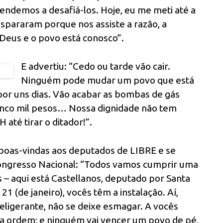
ndemos a desafiá-los. Hoje, eu me meti até a
spararam porque nos assiste a razão, a
de Deus e o povo está conosco”.
E advertiu: “Cedo ou tarde vão cair.
Ninguém pode mudar um povo que está
por uns dias. Vão acabar as bombas de gás
inco mil pesos… Nossa dignidade não tem
té tirar o ditador!”.
boas-vindas aos deputados de LIBRE e se
Congresso Nacional: “Todos vamos cumprir uma
– aqui está Castellanos, deputado por Santa
1 (de janeiro), vocês têm a instalação. Aí,
ligerante, não se deixe esmagar. A vocês
iça, a ordem; e ninguém vai vencer um povo de pé,