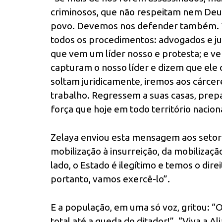
criminosos, que não respeitam nem Deu
povo. Devemos nos defender também. 
todos os procedimentos: advogados e jus
que vem um líder nosso e protesta; e ve
capturam o nosso líder e dizem que ele 
soltam juridicamente, iremos aos cárcer
trabalho. Regressem a suas casas, prep
força que hoje em todo território naciona
Zelaya enviou esta mensagem aos seto
mobilização à insurreição, da mobilização
lado, o Estado é ilegítimo e temos o direi
portanto, vamos exercê-lo”.
E a população, em uma só voz, gritou: 
total até a queda do ditador!”. “Viva a A