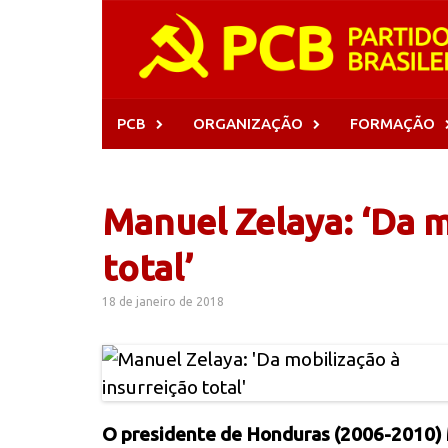
Skip
to
content
PCB
ORGANIZAÇÃO
FORMAÇÃO
Manuel Zelaya: ‘Da m
total’
18 de janeiro de 2018
O presidente de Honduras (2006-2010) M