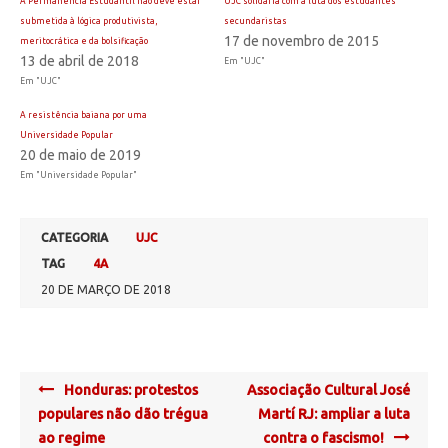
A Permanência Estudantil não deve estar
UJC solidária com a luta dos estudantes
submetida à lógica produtivista,
secundaristas
17 de novembro de 2015
meritocrática e da bolsificação
13 de abril de 2018
Em "UJC"
Em "UJC"
A resistência baiana por uma
Universidade Popular
20 de maio de 2019
Em "Universidade Popular"
CATEGORIA
UJC
TAG
4A
20 DE MARÇO DE 2018
Post
Honduras: protestos
Associação Cultural José
navigation
populares não dão trégua
Martí RJ: ampliar a luta
ao regime
contra o fascismo!