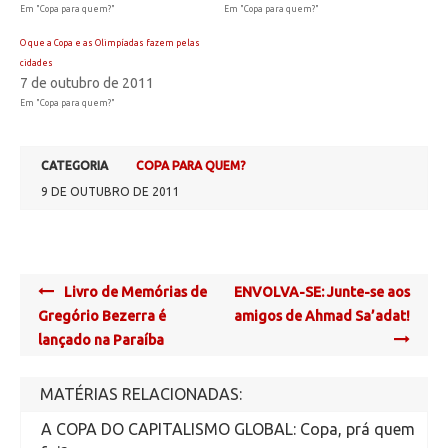
Em "Copa para quem?"
Em "Copa para quem?"
O que a Copa e as Olimpíadas fazem pelas
cidades
7 de outubro de 2011
Em "Copa para quem?"
CATEGORIA
COPA PARA QUEM?
9 DE OUTUBRO DE 2011
Post
Livro de Memórias de
ENVOLVA-SE: Junte-se aos
navigation
Gregório Bezerra é
amigos de Ahmad Sa’adat!
lançado na Paraíba
MATÉRIAS RELACIONADAS:
A COPA DO CAPITALISMO GLOBAL: Copa, prá quem