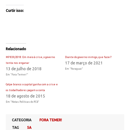
Curtir isso:
Relacionado
MP 839/2018: Em meio à crise, o governo
Diante do governo inimigo, que fazer?
17 de março de 2021
tenta nos enganar
13 de julho de 2018
Em "Paraguai"
Em "Fora Temer!"
Golpe branco: o capital ganha com a crise e
os trabalhadores pagam a conta
18 de agosto de 2015
Em "Notas Políticas do PCB"
CATEGORIA
FORA TEMER!
TAG
5A