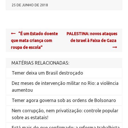
25 DE JUNHO DE 2018
Post
“É um Estado doente
PALESTINA: novos ataques
navigation
que mata criança com
de Israel à Faixa de Gaza
roupa de escola”
MATÉRIAS RELACIONADAS:
Temer deixa um Brasil destroçado
Dez meses de intervenção militar no Rio: a violência
aumentou
Temer agora governa sob as ordens de Bolsonaro
Nem corrupção, nem privatização: controle popular
sobre as estatais!
Está mais do que confirmado: a reforma trabalhista