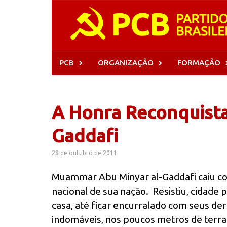
Skip
to
content
PCB
ORGANIZAÇÃO
FORMAÇÃO
A Honra Reconquist
Gaddafi
28 de outubro de 2011
Muammar Abu Minyar al-Gaddafi caiu c
nacional de sua nação. Resistiu, cidade 
casa, até ficar encurralado com seus d
indomáveis, nos poucos metros de terra l