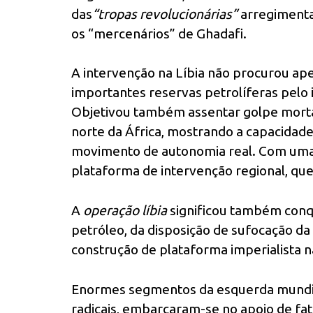
das
“tropas revolucionárias”
arregimentad
os “mercenários” de Ghadafi.
A intervenção na Líbia não procurou ape
importantes reservas petrolíferas pelo 
Objetivou também assentar golpe morta
norte da África, mostrando a capacidad
movimento de autonomia real. Com uma L
plataforma de intervenção regional, que
A
operação líbia
significou também conqu
petróleo, da disposição de sufocação d
construção de plataforma imperialista n
Enormes segmentos da esquerda mundia
radicais, embarcaram-se no apoio de fat