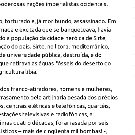
 poderosas nações imperialistas ocidentais.
do, torturado e, já moribundo, assassinado. Em
mada e excitada que se banqueteava, havia
o a população da cidade heróica de Sirte,
ão do país. Sirte, no litoral mediterrânico,
de universidade pública, destruída, e do
 que retirava as águas fósseis do deserto do
icultura líbia.
ados franco-atiradores, homens e mulheres,
rrasamento pela artilharia pesada dos prédios
 centrais elétricas e telefônicas, quartéis,
estações televisivas e radiofônicas, a
timas quatro décadas, foi arrasada por seis
ísticos – mais de cinqüenta mil bombas! -,