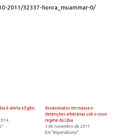
3-10-2011/32337-honra_muammar-0/
ia é alerta a Egito,
Assassinatos em massa e
detenções arbitrárias sob o novo
 2014
regime da Líbia
o"
5 de novembro de 2011
Em "Imperialismo"