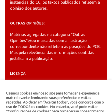
instâncias do CC, os textos publicados refletem a
opinião dos autores.
OUTRAS OPINIÕES:
Matérias agregadas na categoria
"Outras
Opiniões"
e/ou marcadas com a ilustração
correspondente não refletem as posições do PCB.
Mas pela relevância das informações contidas
justificam a publicação.
LICENÇA:
Permitida a reprodução, desde que citada a fonte
(
Creative Commons
).
Usamos cookies em nosso site para fornecer a experiência
mais relevante, lembrando suas preferências e visitas
repetidas. Ao clicar em “Aceitar todos”, você concorda com o
ARQUIVOS
uso de TODOS os cookies. No entanto, você pode visitar
"Configurações de cookies" para fornecer um consentimento