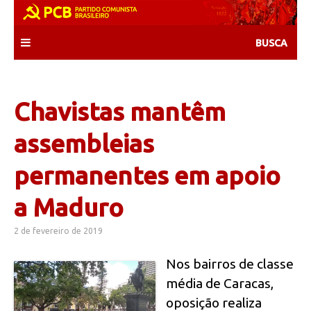
Skip
to
content
Chavistas mantêm
assembleias
permanentes em apoio
a Maduro
2 de fevereiro de 2019
Nos bairros de classe
média de Caracas,
oposição realiza