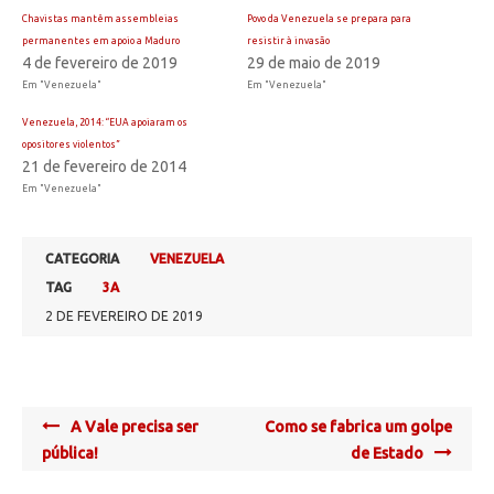
Chavistas mantêm assembleias
Povo da Venezuela se prepara para
permanentes em apoio a Maduro
resistir à invasão
4 de fevereiro de 2019
29 de maio de 2019
Em "Venezuela"
Em "Venezuela"
Venezuela, 2014: “EUA apoiaram os
opositores violentos”
21 de fevereiro de 2014
Em "Venezuela"
CATEGORIA
VENEZUELA
TAG
3A
2 DE FEVEREIRO DE 2019
Post
A Vale precisa ser
Como se fabrica um golpe
navigation
pública!
de Estado