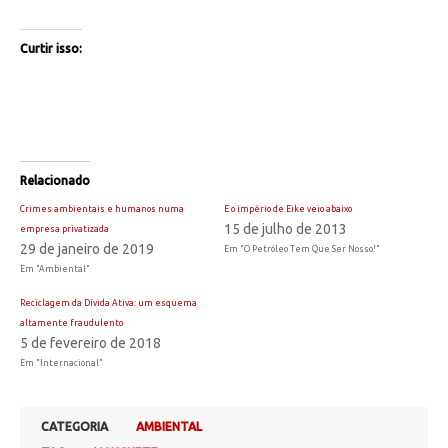
Curtir isso:
Relacionado
Crimes ambientais e humanos numa
E o império de Eike veio abaixo
15 de julho de 2013
empresa privatizada
29 de janeiro de 2019
Em "O Petróleo Tem Que Ser Nosso!"
Em "Ambiental"
Reciclagem da Dívida Ativa: um esquema
altamente fraudulento
5 de fevereiro de 2018
Em "Internacional"
CATEGORIA
AMBIENTAL