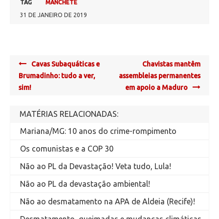
TAG
MANCHETE
31 DE JANEIRO DE 2019
Post
Cavas Subaquáticas e
Chavistas mantêm
navigation
Brumadinho: tudo a ver,
assembleias permanentes
sim!
em apoio a Maduro
MATÉRIAS RELACIONADAS:
Mariana/MG: 10 anos do crime-rompimento
Os comunistas e a COP 30
Não ao PL da Devastação! Veta tudo, Lula!
Não ao PL da devastação ambiental!
Não ao desmatamento na APA de Aldeia (Recife)!
Desmatamento, queimadas e mudanças climáticas