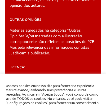
opinião dos autores.
OUTRAS OPINIÕES:
Matérias agregadas na categoria
"Outras
Opiniões"
e/ou marcadas com a ilustração
correspondente não refletem as posições do PCB.
Mas pela relevância das informações contidas
justificam a publicação.
LICENÇA:
Permitida a reprodução, desde que citada a fonte
(
Creative Commons
).
Usamos cookies em nosso site para fornecer a experiência
mais relevante, lembrando suas preferências e visitas
repetidas. Ao clicar em “Aceitar todos”, você concorda com o
ARQUIVOS
uso de TODOS os cookies. No entanto, você pode visitar
"Configurações de cookies" para fornecer um consentimento