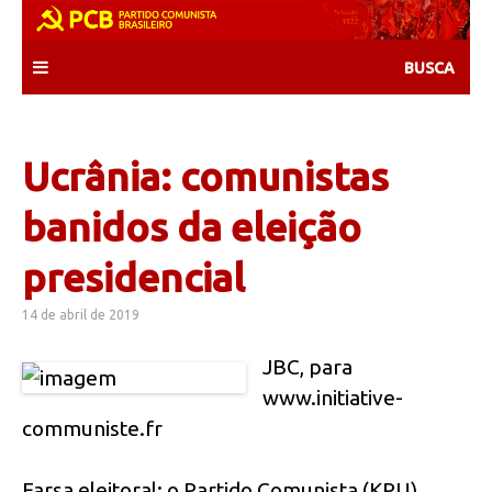
Skip
to
content
Ucrânia: comunistas
banidos da eleição
presidencial
14 de abril de 2019
JBC, para
www.initiative-
communiste.fr
Farsa eleitoral: o Partido Comunista (KPU)