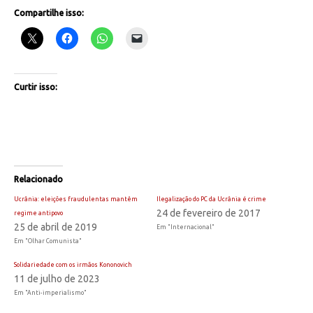
Compartilhe isso:
Curtir isso:
Relacionado
Ucrânia: eleições fraudulentas mantêm
Ilegalização do PC da Ucrânia é crime
24 de fevereiro de 2017
regime antipovo
25 de abril de 2019
Em "Internacional"
Em "Olhar Comunista"
Solidariedade com os irmãos Kononovich
11 de julho de 2023
Em "Anti-imperialismo"