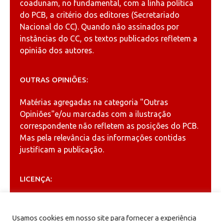
coadunam, no fundamental, com a linha política
do PCB, a critério dos editores (Secretariado
Nacional do CC). Quando não assinados por
instâncias do CC, os textos publicados refletem a
opinião dos autores.
OUTRAS OPINIÕES:
Matérias agregadas na categoria
"Outras
Opiniões"
e/ou marcadas com a ilustração
correspondente não refletem as posições do PCB.
Mas pela relevância das informações contidas
justificam a publicação.
LICENÇA:
Permitida a reprodução, desde que citada a fonte
(
Creative Commons
).
Usamos cookies em nosso site para fornecer a experiência