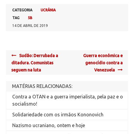
CATEGORIA
UCRÂNIA
TAG
5B
14 DE ABRIL DE 2019
Post
Sudão: Derrubada a
Guerra econômica e
navigation
ditadura. Comunistas
genocídio contra a
seguem na luta
Venezuela
MATÉRIAS RELACIONADAS:
Contra a OTAN e a guerra imperialista, pela paz e o
socialismo!
Solidariedade com os irmãos Kononovich
Nazismo ucraniano, ontem e hoje