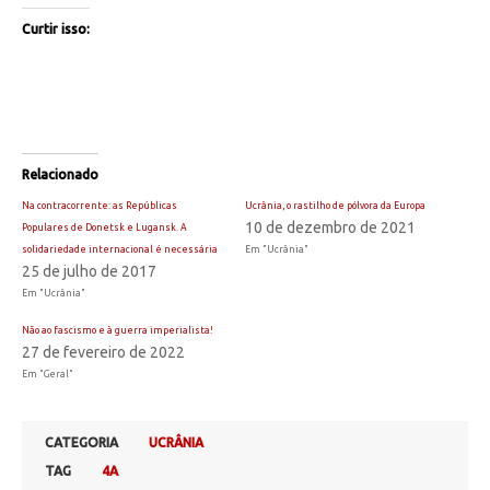
Curtir isso:
Relacionado
Na contracorrente: as Repúblicas
Ucrânia, o rastilho de pólvora da Europa
10 de dezembro de 2021
Populares de Donetsk e Lugansk. A
solidariedade internacional é necessária
Em "Ucrânia"
25 de julho de 2017
Em "Ucrânia"
Não ao fascismo e à guerra imperialista!
27 de fevereiro de 2022
Em "Geral"
CATEGORIA
UCRÂNIA
TAG
4A