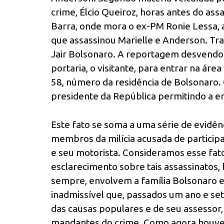
crime, Élcio Queiroz, horas antes do ass
Barra, onde mora o ex-PM Ronie Lessa, 
que assassinou Marielle e Anderson. Tr
Jair Bolsonaro. A reportagem desvendou 
portaria, o visitante, para entrar na área
58, número da residência de Bolsonaro. O
presidente da República permitindo a en
Este fato se soma a uma série de evidên
membros da milícia acusada de particip
e seu motorista. Consideramos esse fa
esclarecimento sobre tais assassinatos
sempre, envolvem a família Bolsonaro e 
inadmissível que, passados um ano e se
das causas populares e de seu assessor
mandantes do crime. Como agora houve 