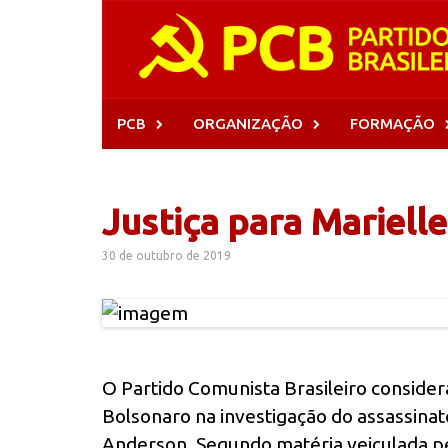
Skip
to
content
PCB
ORGANIZAÇÃO
FORMAÇÃO
Justiça para Mariell
30 de outubro de 2019
O Partido Comunista Brasileiro consider
Bolsonaro na investigação do assassinat
Anderson. Segundo matéria veiculada p