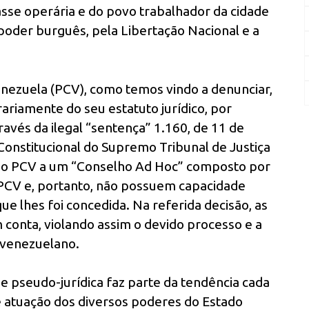
asse operária e do povo trabalhador da cidade
poder burguês, pela Libertação Nacional e a
enezuela (PCV), como temos vindo a denunciar,
ariamente do seu estatuto jurídico, por
avés da ilegal “sentença” 1.160, de 11 de
Constitucional do Supremo Tribunal de Justiça
a do PCV a um “Conselho Ad Hoc” composto por
 PCV e, portanto, não possuem capacidade
ue lhes foi concedida. Na referida decisão, as
conta, violando assim o devido processo e a
 venezuelano.
 e pseudo-jurídica faz parte da tendência cada
 de atuação dos diversos poderes do Estado