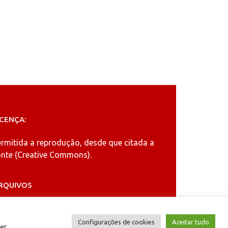
ICENÇA:
ermitida a reprodução, desde que citada a
nte (
Creative Commons
).
RQUIVOS
rquivos
Configurações de cookies
Aceitar tudo
er