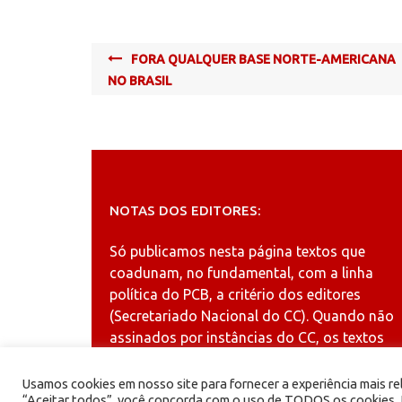
Post
FORA QUALQUER BASE NORTE-AMERICANA
navigation
NO BRASIL
NOTAS DOS EDITORES:
Só publicamos nesta página textos que
coadunam, no fundamental, com a linha
política do PCB, a critério dos editores
(Secretariado Nacional do CC). Quando não
assinados por instâncias do CC, os textos
publicados refletem a opinião dos autores.
Usamos cookies em nosso site para fornecer a experiência mais rel
“Aceitar todos”, você concorda com o uso de TODOS os cookies. N