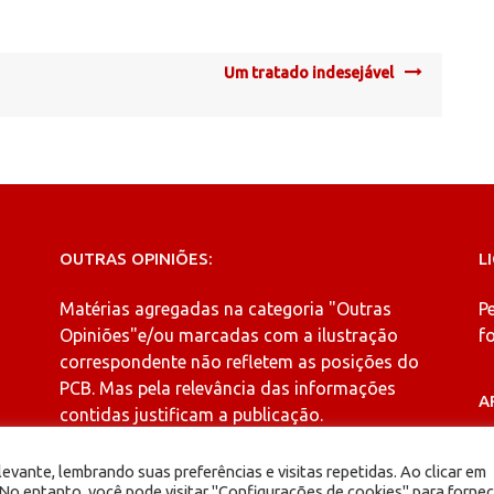
Um tratado indesejável
OUTRAS OPINIÕES:
L
Matérias agregadas na categoria
"Outras
P
Opiniões"
e/ou marcadas com a ilustração
fo
correspondente não refletem as posições do
PCB. Mas pela relevância das informações
A
contidas justificam a publicação.
A
evante, lembrando suas preferências e visitas repetidas. Ao clicar em
o entanto, você pode visitar "Configurações de cookies" para fornec