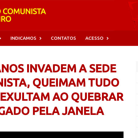
INDICAMOS
CONTATOS
ACESSO
ANOS INVADEM A SEDE
ISTA, QUEIMAM TUDO
 EXULTAM AO QUEBRAR
OGADO PELA JANELA