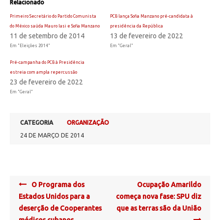
Relacionado
Primeiro Secretário do Partido Comunista
PCB lança Sofia Manzano pré-candidata à
do México saúda Mauro Iasi e Sofia Manzano
presidência da República
11 de setembro de 2014
13 de fevereiro de 2022
Em "Eleições 2014"
Em "Geral"
Pré-campanha do PCB à Presidência
estreia com ampla repercussão
23 de fevereiro de 2022
Em "Geral"
CATEGORIA
ORGANIZAÇÃO
24 DE MARÇO DE 2014
Post
O Programa dos
Ocupação Amarildo
navigation
Estados Unidos para a
começa nova fase: SPU diz
deserção de Cooperantes
que as terras são da União