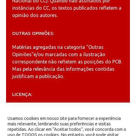
Nacional do CC). Quando não assinados por
instâncias do CC, os textos publicados refletem a
opinião dos autores.
OUTRAS OPINIÕES:
Matérias agregadas na categoria
"Outras
Opiniões"
e/ou marcadas com a ilustração
correspondente não refletem as posições do PCB.
Mas pela relevância das informações contidas
justificam a publicação.
LICENÇA:
Permitida a reprodução, desde que citada a fonte
(
Creative Commons
).
Usamos cookies em nosso site para fornecer a experiência
mais relevante, lembrando suas preferências e visitas
repetidas. Ao clicar em “Aceitar todos”, você concorda com o
ARQUIVOS
uso de TODOS os cookies. No entanto, você pode visitar