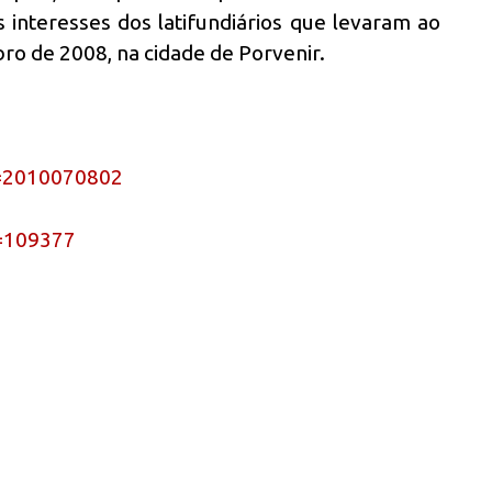
s interesses dos latifundiários que levaram ao
o de 2008, na cidade de Porvenir.
d=2010070802
d=109377