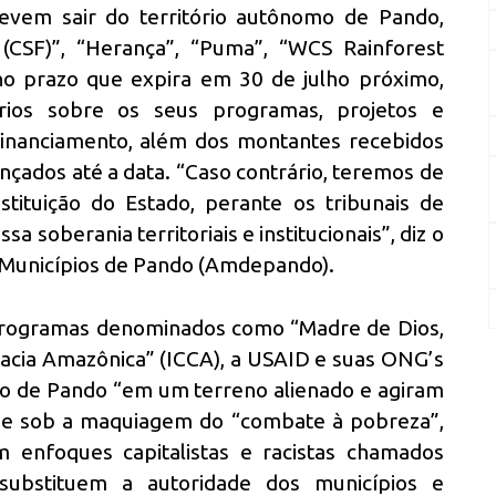
vem sair do território autônomo de Pando,
(CSF)”, “Herança”, “Puma”, “WCS Rainforest
no prazo que expira em 30 de julho próximo,
órios sobre os seus programas, projetos e
financiamento, além dos montantes recebidos
ançados até a data. “Caso contrário, teremos de
tituição do Estado, perante os tribunais de
sa soberania territoriais e institucionais”, diz o
 Municípios de Pando (Amdepando).
programas denominados como “Madre de Dios,
 Bacia Amazônica” (ICCA), a USAID e suas ONG’s
 de Pando “em um terreno alienado e agiram
ue sob a maquiagem do “combate à pobreza”,
 enfoques capitalistas e racistas chamados
 substituem a autoridade dos municípios e