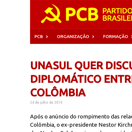
Skip
to
content
PCB
ORGANIZAÇÃO
FORMAÇÃO
UNASUL QUER DISC
DIPLOMÁTICO ENTR
COLÔMBIA
24 de julho de 2010
Após o anúncio do rompimento das rela
Colômbia, o ex-presidente Nestor Kirchn