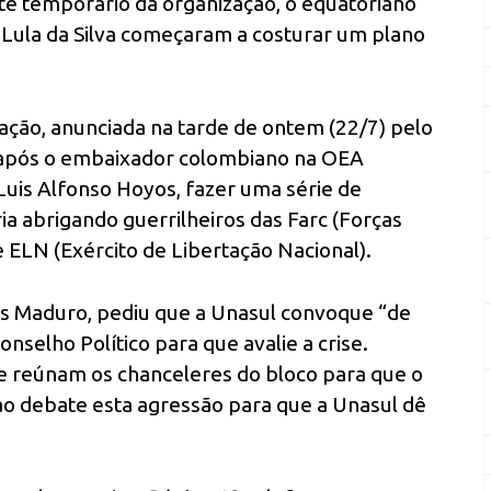
te temporário da organização, o equatoriano
o Lula da Silva começaram a costurar um plano
uação, anunciada na tarde de ontem (22/7) pelo
 após o embaixador colombiano na OEA
Luis Alfonso Hoyos, fazer uma série de
ia abrigando guerrilheiros das Farc (Forças
 ELN (Exército de Libertação Nacional).
ás Maduro, pediu que a Unasul convoque “de
selho Político para que avalie a crise.
se reúnam os chanceleres do bloco para que o
o debate esta agressão para que a Unasul dê