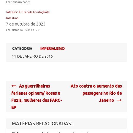
Em "Solidariedade"
Todo apoio à luta pela libertação da
Palestina!
7 de outubro de 2023
Em "Notas Políticas do PCB"
CATEGORIA
IMPERIALISMO
11 DE JANEIRO DE 2015
Post
As guerrilheiras
Ato contra o aumento das
navigation
farianas opinam/ Rosas e
passagens no Rio de
Fuzis, mulheres das FARC-
Janeiro
EP
MATÉRIAS RELACIONADAS: