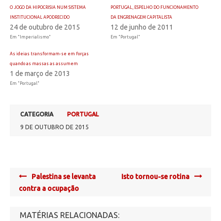
O JOGO DA HIPOCRISIA NUM SISTEMA
PORTUGAL, ESPELHO DO FUNCIONAMENTO
INSTITUCIONAL APODRECIDO
DA ENGRENAGEM CAPITALISTA
24 de outubro de 2015
12 de junho de 2011
Em "Imperialismo"
Em "Portugal"
As ideias transformam-se em forças
quando as massas as assumem
1 de março de 2013
Em "Portugal"
CATEGORIA
PORTUGAL
9 DE OUTUBRO DE 2015
Post
Palestina se levanta
Isto tornou-se rotina
navigation
contra a ocupação
MATÉRIAS RELACIONADAS: