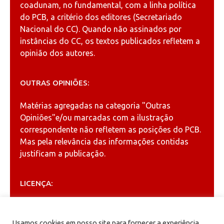
coadunam, no fundamental, com a linha política
do PCB, a critério dos editores (Secretariado
Nacional do CC). Quando não assinados por
instâncias do CC, os textos publicados refletem a
opinião dos autores.
OUTRAS OPINIÕES:
Matérias agregadas na categoria
"Outras
Opiniões"
e/ou marcadas com a ilustração
correspondente não refletem as posições do PCB.
Mas pela relevância das informações contidas
justificam a publicação.
LICENÇA:
Permitida a reprodução, desde que citada a fonte
(
Creative Commons
).
Usamos cookies em nosso site para fornecer a experiência