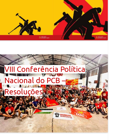
VIII Conferência Política
Nacional do PCB –
Resoluções