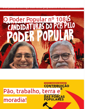
O Poder Popular nº 108
Pão, trabalho, terra e
moradia!