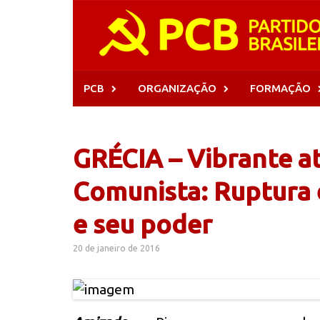
Skip
to
content
PCB
ORGANIZAÇÃO
FORMAÇÃO
GRÉCIA – Vibrante a
Comunista: Ruptura 
e seu poder
20 de janeiro de 2016