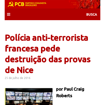
Skip
to
content
Polícia anti-terrorista
francesa pede
destruição das provas
de Nice
25 de julho de 2016
por Paul Craig
Roberts