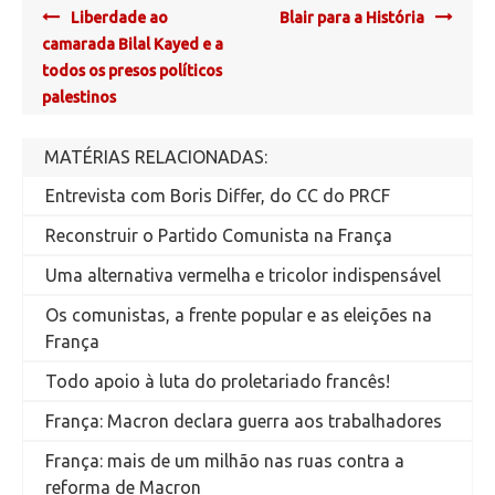
Post
Liberdade ao
Blair para a História
navigation
camarada Bilal Kayed e a
todos os presos políticos
palestinos
MATÉRIAS RELACIONADAS:
Entrevista com Boris Differ, do CC do PRCF
Reconstruir o Partido Comunista na França
Uma alternativa vermelha e tricolor indispensável
Os comunistas, a frente popular e as eleições na
França
Todo apoio à luta do proletariado francês!
França: Macron declara guerra aos trabalhadores
França: mais de um milhão nas ruas contra a
reforma de Macron