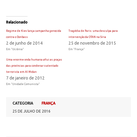
Relacionado
Regime de Kiev lança campanha genocida
Tragédia de Paris: uma desculpa para
contra o Donbass
intervenção da OTAN na Síria
2 de junho de 2014
25 de novembro de 2015
Em "Ucrânia"
Em "França"
Uma enorme onda humana aflui as praças
das províncias para condenar o atentado
terrorista em Al Midan
7 de janeiro de 2012
Em "Unidade Comunista"
CATEGORIA
FRANÇA
25 DE JULHO DE 2016