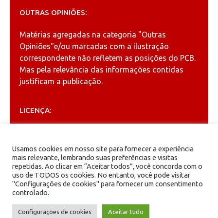
OUTRAS OPINIÕES:
Matérias agregadas na categoria
"Outras
Opiniões"
e/ou marcadas com a ilustração
correspondente não refletem as posições do PCB.
Mas pela relevância das informações contidas
justificam a publicação.
LICENÇA:
Permitida a reprodução, desde que citada a fonte
(
Creative Commons
).
Usamos cookies em nosso site para fornecer a experiência
mais relevante, lembrando suas preferências e visitas
repetidas. Ao clicar em “Aceitar todos”, você concorda com o
ARQUIVOS
uso de TODOS os cookies. No entanto, você pode visitar
"Configurações de cookies" para fornecer um consentimento
controlado.
Arquivos
Configurações de cookies
Aceitar tudo