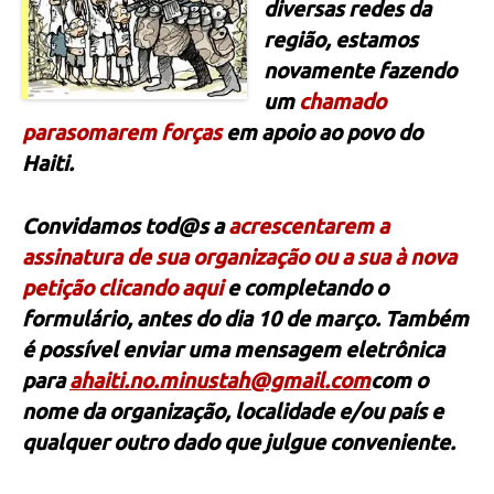
diversas redes da
região, estamos
novamente fazendo
um
chamado
para
somarem forças
em apoio ao povo do
Haiti.
Convidamos tod@s a
acrescentarem a
assinatura de sua organização ou a sua à nova
petição
clicando aqui
e completando o
formulário, antes do dia 10 de março. Também
é possível enviar uma mensagem eletrônica
para
ahaiti.no.minustah@gmail.
com
com o
nome da organização, localidade e/ou país e
qualquer outro dado que julgue conveniente.