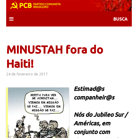
Skip
to
content
MINUSTAH fora do
Haiti!
24 de fevereiro de 2017
Estimad@s
companheir@s
Nós do Jubileo Sur /
Américas, em
conjunto com