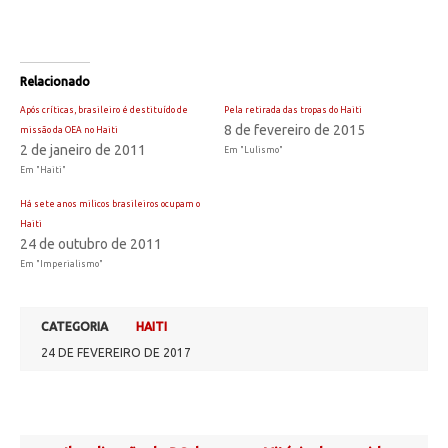
Relacionado
Após críticas, brasileiro é destituído de
Pela retirada das tropas do Haiti
8 de fevereiro de 2015
missão da OEA no Haiti
2 de janeiro de 2011
Em "Lulismo"
Em "Haiti"
Há sete anos milicos brasileiros ocupam o
Haiti
24 de outubro de 2011
Em "Imperialismo"
CATEGORIA
HAITI
24 DE FEVEREIRO DE 2017