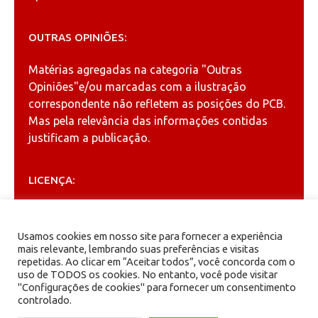
OUTRAS OPINIÕES:
Matérias agregadas na categoria
"Outras
Opiniões"
e/ou marcadas com a ilustração
correspondente não refletem as posições do PCB.
Mas pela relevância das informações contidas
justificam a publicação.
LICENÇA:
Permitida a reprodução, desde que citada a fonte
(
Creative Commons
).
Usamos cookies em nosso site para fornecer a experiência
mais relevante, lembrando suas preferências e visitas
repetidas. Ao clicar em “Aceitar todos”, você concorda com o
ARQUIVOS
uso de TODOS os cookies. No entanto, você pode visitar
"Configurações de cookies" para fornecer um consentimento
controlado.
Arquivos