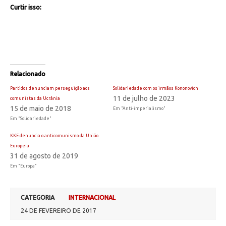
Curtir isso:
Relacionado
Partidos denunciam perseguição aos
Solidariedade com os irmãos Kononovich
11 de julho de 2023
comunistas da Ucrânia
15 de maio de 2018
Em "Anti-imperialismo"
Em "Solidariedade"
KKE denuncia o anticomunismo da União
Europeia
31 de agosto de 2019
Em "Europa"
CATEGORIA
INTERNACIONAL
24 DE FEVEREIRO DE 2017