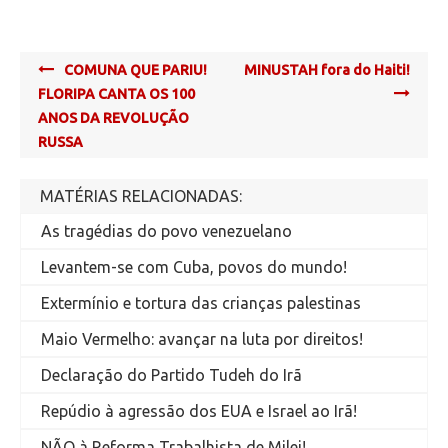
Post
COMUNA QUE PARIU!
MINUSTAH fora do Haiti!
navigation
FLORIPA CANTA OS 100
ANOS DA REVOLUÇÃO
RUSSA
MATÉRIAS RELACIONADAS:
As tragédias do povo venezuelano
Levantem-se com Cuba, povos do mundo!
Extermínio e tortura das crianças palestinas
Maio Vermelho: avançar na luta por direitos!
Declaração do Partido Tudeh do Irã
Repúdio à agressão dos EUA e Israel ao Irã!
NÃO à Reforma Trabalhista de Milei!