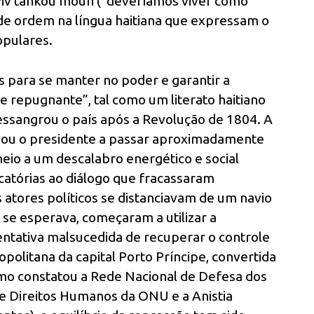
viv tankou moun (“deveríamos viver como
de ordem na língua haitiana que expressam o
opulares.
 para se manter no poder e garantir a
te repugnante”, tal como um literato haitiano
dessangrou o país após a Revolução de 1804. A
 levou o presidente a passar aproximadamente
eio a um descalabro energético e social
catórias ao diálogo que fracassaram
atores políticos se distanciavam de um navio
se esperava, começaram a utilizar a
ntativa malsucedida de recuperar o controle
opolitana da capital Porto Príncipe, convertida
mo constatou a Rede Nacional de Defesa dos
 de Direitos Humanos da ONU e a Anistia