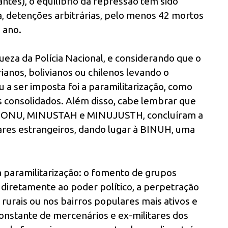
ntes), o equilíbrio da repressão tem sido
ra, detenções arbitrárias, pelo menos 42 mortos
 ano.
ueza da Polícia Nacional, e considerando que o
ianos, bolivianos ou chilenos levando o
 a ser imposta foi a paramilitarização, como
 consolidados. Além disso, cabe lembrar que
da ONU, MINUSTAH e MINUJUSTH, concluíram a
itares estrangeiros, dando lugar à BINUH, uma
à paramilitarização: o fomento de grupos
iretamente ao poder político, a perpetração
rais ou nos bairros populares mais ativos e
 constante de mercenários e ex-militares dos