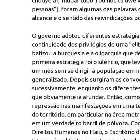
chodyè a (“mudar tudo”) ou nou ta dwe 
pessoas”), foram algumas das palavras 
alcance e o sentido das reivindicações p
O governo adotou diferentes estratégias
continuidade dos privilégios de uma “eli
batizou a burguesia e a oligarquia que 
primeira estratégia foi o silêncio, que
um mês sem se dirigir à população em m
generalizado. Depois surgiram as convo
sucessivamente, enquanto os diferentes 
que obviamente ia afundar. Então, como 
repressão nas manifestações em uma te
do território, em particular na área metr
em um verdadeiro barril de pólvora. Co
Direitos Humanos no Haiti, o Escritório