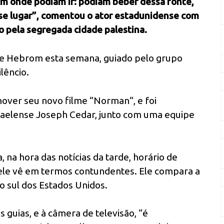
am onde podiam ir: podiam beber dessa fonte,
sse lugar”, comentou o ator estadunidense com
o pela segregada cidade palestina.
a de Hebrom esta semana, guiado pelo grupo
lêncio.
over seu novo filme “Norman“, e foi
aelense Joseph Cedar, junto com uma equipe
, na hora das notícias da tarde, horário de
ele vê em termos contundentes. Ele compara a
 sul dos Estados Unidos.
s guias, e à câmera de televisão, “é