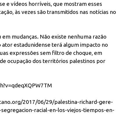
nse e vídeos horríveis, que mostram esses
ção, às vezes são transmitidos nas notícias no
ziu em mudanças. Não existe nenhuma razão
o ator estadunidense terá algum impacto no
 suas expressões sem filtro de choque, em
de ocupação dos territórios palestinos por
atch?v=qdeqXQPW7TM
cano.org/
2017/06/29/palestina-richard-
gere-
a-segregacion-
racial-en-los-viejos-tiempos-
en-