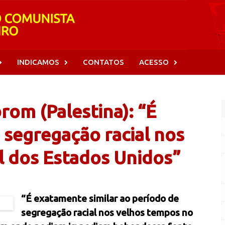
INDICAMOS
CONTATOS
ACESSO
om (Palestina): “É
 segregação racial nos
l dos Estados Unidos”
“É exatamente similar ao período de
segregação racial nos velhos tempos no