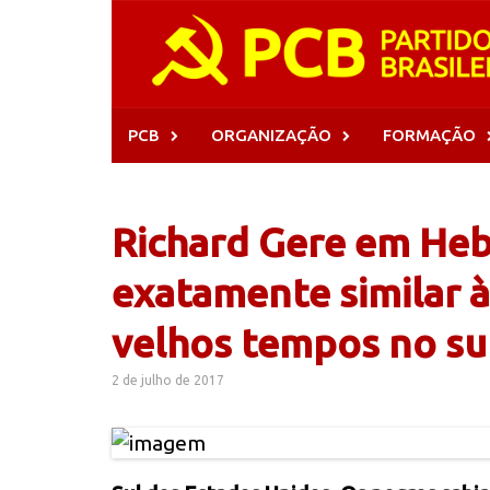
Skip
to
content
PCB
ORGANIZAÇÃO
FORMAÇÃO
Richard Gere em Hebr
exatamente similar à
velhos tempos no su
2 de julho de 2017