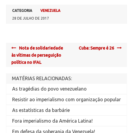
CATEGORIA
VENEZUELA
28 DE JULHO DE 2017
Post
Nota de solidariedade
Cuba: Sempre é 26
navigation
às vítimas de perseguição
política no IFAL
MATÉRIAS RELACIONADAS:
As tragédias do povo venezuelano
Resistir ao imperialismo com organização popular
As estatísticas da barbárie
Fora imperialismo da América Latina!
Em defesa da soberania da Venezuela!