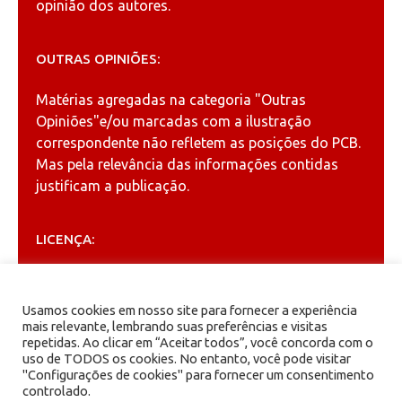
opinião dos autores.
OUTRAS OPINIÕES:
Matérias agregadas na categoria
"Outras
Opiniões"
e/ou marcadas com a ilustração
correspondente não refletem as posições do PCB.
Mas pela relevância das informações contidas
justificam a publicação.
LICENÇA:
Permitida a reprodução, desde que citada a fonte
(
Creative Commons
).
Usamos cookies em nosso site para fornecer a experiência
mais relevante, lembrando suas preferências e visitas
repetidas. Ao clicar em “Aceitar todos”, você concorda com o
ARQUIVOS
uso de TODOS os cookies. No entanto, você pode visitar
"Configurações de cookies" para fornecer um consentimento
controlado.
Arquivos