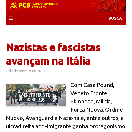
Skip
to
content
Nazistas e fascistas
avançam na Itália
7 de dezembro de 2017
Com Casa Pound,
Veneto Fronte
Skinhead, Militia,
Forza Nuova, Ordine
Nuovo, Avanguardia Nazionale, entre outros, a
ultradireita anti-imigrante ganha protagonismo