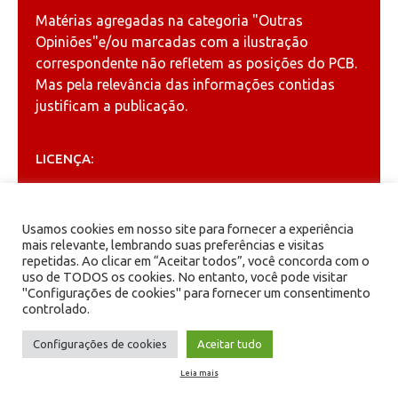
Matérias agregadas na categoria
"Outras
Opiniões"
e/ou marcadas com a ilustração
correspondente não refletem as posições do PCB.
Mas pela relevância das informações contidas
justificam a publicação.
LICENÇA:
Permitida a reprodução, desde que citada a fonte
(
Creative Commons
).
Usamos cookies em nosso site para fornecer a experiência
mais relevante, lembrando suas preferências e visitas
repetidas. Ao clicar em “Aceitar todos”, você concorda com o
ARQUIVOS
uso de TODOS os cookies. No entanto, você pode visitar
"Configurações de cookies" para fornecer um consentimento
controlado.
Arquivos
Configurações de cookies
Aceitar tudo
Leia mais
PCB - Partido Comunista Brasileiro.