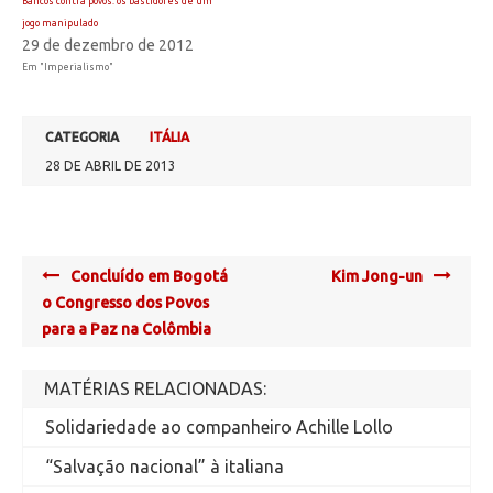
Bancos contra povos: os bastidores de um
jogo manipulado
29 de dezembro de 2012
Em "Imperialismo"
CATEGORIA
ITÁLIA
28 DE ABRIL DE 2013
Post
Concluído em Bogotá
Kim Jong-un
navigation
o Congresso dos Povos
para a Paz na Colômbia
MATÉRIAS RELACIONADAS:
Solidariedade ao companheiro Achille Lollo
“Salvação nacional” à italiana