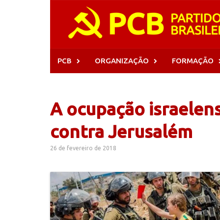
Skip
to
content
PCB
ORGANIZAÇÃO
FORMAÇÃO
A ocupação israelen
contra Jerusalém
26 de fevereiro de 2018