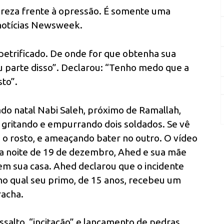
obreza frente à opressão. É somente uma
 notícias Newsweek.
 petrificado. De onde for que obtenha sua
 parte disso”. Declarou: “Tenho medo que a
sto”.
do natal Nabi Saleh, próximo de Ramallah,
 gritando e empurrando dois soldados. Se vê
o rosto, e ameaçando bater no outro. O vídeo
, na noite de 19 de dezembro, Ahed e sua mãe
em sua casa. Ahed declarou que o incidente
no qual seu primo, de 15 anos, recebeu um
racha.
ssalto, “incitação” e lançamento de pedras.