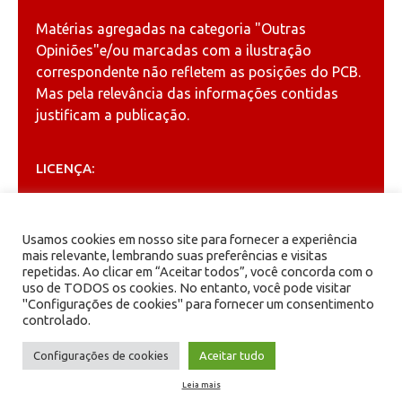
Matérias agregadas na categoria
"Outras
Opiniões"
e/ou marcadas com a ilustração
correspondente não refletem as posições do PCB.
Mas pela relevância das informações contidas
justificam a publicação.
LICENÇA:
Permitida a reprodução, desde que citada a fonte
(
Creative Commons
).
Usamos cookies em nosso site para fornecer a experiência
mais relevante, lembrando suas preferências e visitas
repetidas. Ao clicar em “Aceitar todos”, você concorda com o
ARQUIVOS
uso de TODOS os cookies. No entanto, você pode visitar
"Configurações de cookies" para fornecer um consentimento
controlado.
Arquivos
Configurações de cookies
Aceitar tudo
Leia mais
PCB - Partido Comunista Brasileiro.