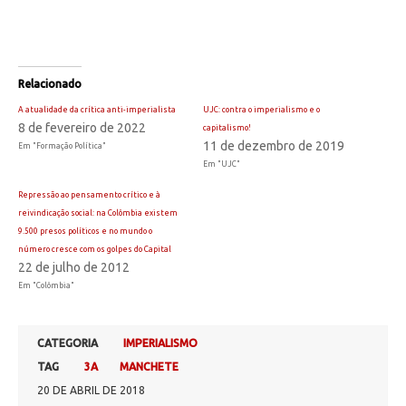
Relacionado
A atualidade da crítica anti-imperialista
UJC: contra o imperialismo e o
8 de fevereiro de 2022
capitalismo!
11 de dezembro de 2019
Em "Formação Política"
Em "UJC"
Repressão ao pensamento crítico e à
reivindicação social: na Colômbia existem
9.500 presos políticos e no mundo o
número cresce com os golpes do Capital
22 de julho de 2012
Em "Colômbia"
CATEGORIA
IMPERIALISMO
TAG
3A
MANCHETE
20 DE ABRIL DE 2018