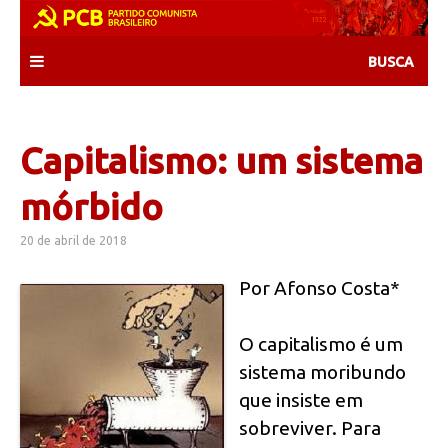
Skip
to
content
Capitalismo: um sistema
mórbido
20 de abril de 2018
Por Afonso Costa*
O capitalismo é um
sistema moribundo
que insiste em
sobreviver. Para