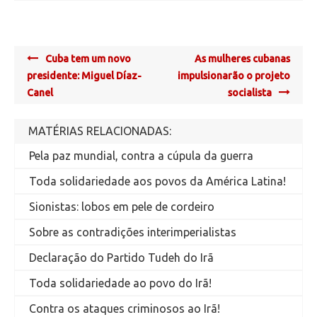
Post
Cuba tem um novo
As mulheres cubanas
navigation
presidente: Miguel Díaz-
impulsionarão o projeto
Canel
socialista
MATÉRIAS RELACIONADAS:
Pela paz mundial, contra a cúpula da guerra
Toda solidariedade aos povos da América Latina!
Sionistas: lobos em pele de cordeiro
Sobre as contradições interimperialistas
Declaração do Partido Tudeh do Irã
Toda solidariedade ao povo do Irã!
Contra os ataques criminosos ao Irã!