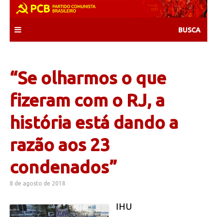
Skip
to
content
“Se olharmos o que
fizeram com o RJ, a
história está dando a
razão aos 23
condenados”
8 de agosto de 2018
IHU