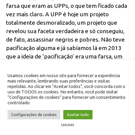
farsa que eram as UPPs, o que tem ficado cada
vez mais claro. A UPP é hoje um projeto
totalmente desmoralizado, um projeto que
revelou sua faceta verdadeira e só conseguiu,
de fato, assassinar negros e pobres. Não teve
pacificação alguma e já sabíamos lá em 2013
que a ideia de ‘pacificação’ era uma farsa, um
projeto eleitoreiro, que não iria resolver coisa
alguma dos problemas de segurança pública
Usamos cookies em nosso site para fornecer a experiência
do Rio, além de só os ter agravado.
mais relevante, lembrando suas preferências e visitas
repetidas. Ao clicar em “Aceitar todos”, você concorda com o
uso de TODOS os cookies. No entanto, você pode visitar
"Configurações de cookies" para fornecer um consentimento
Nesse contexto, se pegarmos uma a uma das
controlado.
reivindicações de 2013, a história nos deu
razão. Estávamos cobertos de razão e hoje
Configurações de cookies
Aceitar tudo
vemos que o estado do Rio de Janeiro foi
Leia mais
saqueado pela quadrilha do PMDB que segue