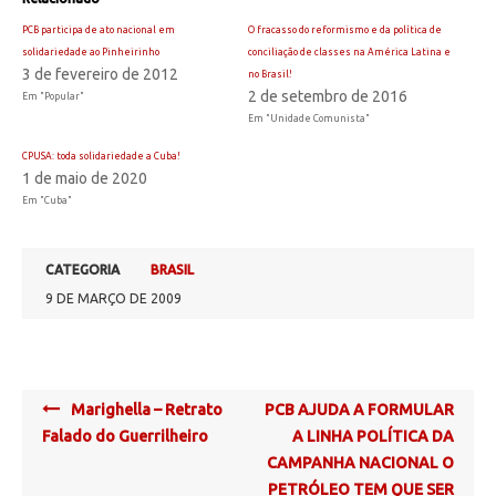
PCB participa de ato nacional em
O fracasso do reformismo e da política de
solidariedade ao Pinheirinho
conciliação de classes na América Latina e
3 de fevereiro de 2012
no Brasil!
2 de setembro de 2016
Em "Popular"
Em "Unidade Comunista"
CPUSA: toda solidariedade a Cuba!
1 de maio de 2020
Em "Cuba"
CATEGORIA
BRASIL
9 DE MARÇO DE 2009
Post
Marighella – Retrato
PCB AJUDA A FORMULAR
navigation
Falado do Guerrilheiro
A LINHA POLÍTICA DA
CAMPANHA NACIONAL O
PETRÓLEO TEM QUE SER