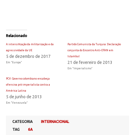
Relacionado
A intensificação da militarização e da
Partido Comunista da Turquia: Declaração
agressividade da UE
conjunta do Encontro Anti-OTAN em
5 de dezembro de 2017
Istambul
21 de fevereiro de 2013
Em "Europa"
Em "Imperialismo"
PCV: Governo colombiano encabeça
ofensiva pró-imperialista contra a
América Latina
5 de junho de 2013
Em "Venezuela"
CATEGORIA
INTERNACIONAL
TAG
6A