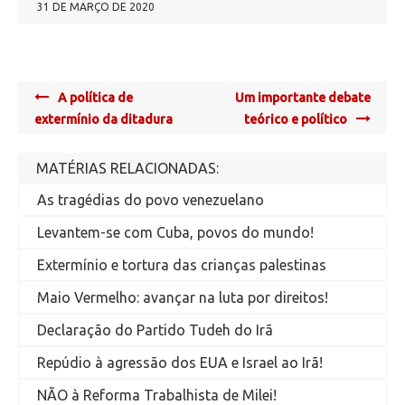
31 DE MARÇO DE 2020
Post
A política de
Um importante debate
navigation
extermínio da ditadura
teórico e político
MATÉRIAS RELACIONADAS:
As tragédias do povo venezuelano
Levantem-se com Cuba, povos do mundo!
Extermínio e tortura das crianças palestinas
Maio Vermelho: avançar na luta por direitos!
Declaração do Partido Tudeh do Irã
Repúdio à agressão dos EUA e Israel ao Irã!
NÃO à Reforma Trabalhista de Milei!