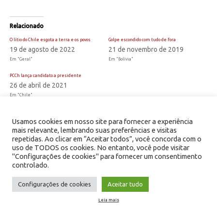
Relacionado
O lítio do Chile esgota a terra e os povos
Golpe escondido com tudo de fora
19 de agosto de 2022
21 de novembro de 2019
Em "Geral"
Em "Bolívia"
PCCh lança candidato a presidente
26 de abril de 2021
Em "Chile"
Usamos cookies em nosso site para fornecer a experiência
CATEGORIA
CHILE
mais relevante, lembrando suas preferências e visitas
repetidas. Ao clicar em “Aceitar todos”, você concorda com o
TAG
6A
uso de TODOS os cookies. No entanto, você pode visitar
21 DE JULHO DE 2020
"Configurações de cookies" para fornecer um consentimento
controlado.
Configurações de cookies
Aceitar tudo
Post
Repatriação e
Pré-história do
Leia mais
navigation
liberdade para Simón
coronavírus nos esgotos