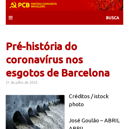
Skip
to
content
Pré-história do
coronavírus nos
esgotos de Barcelona
21 de julho de 2020
Créditos / istock
photo
José Goulão – ABRIL
ABRIL