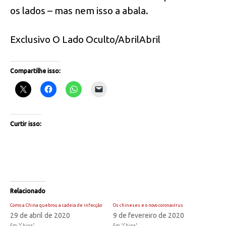
os lados – mas nem isso a abala.
Exclusivo O Lado Oculto/AbrilAbril
Compartilhe isso:
Curtir isso:
Relacionado
Como a China quebrou a cadeia de infecção
Os chineses e o novo coronavírus
29 de abril de 2020
9 de fevereiro de 2020
Em "China"
Em "China"