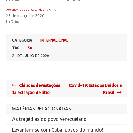
O coronavírus e a propaganda anti-China
25 de março de 2020
Em "China"
CATEGORIA
INTERNACIONAL
TAG
5A
21 DE JULHO DE 2020
Post
Chile: as devastações
Covid-19: Estados Unidos e
navigation
da extração de lítio
Brasil
MATÉRIAS RELACIONADAS:
As tragédias do povo venezuelano
Levantem-se com Cuba, povos do mundo!