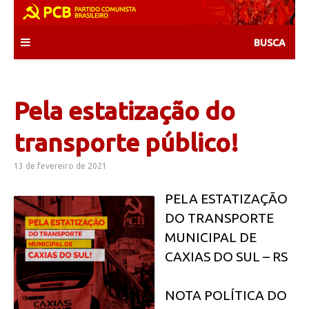
Skip
to
content
Pela estatização do
transporte público!
13 de fevereiro de 2021
PELA ESTATIZAÇÃO
DO TRANSPORTE
MUNICIPAL DE
CAXIAS DO SUL – RS
NOTA POLÍTICA DO