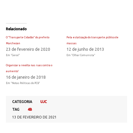
Relacionado
O “Transporte Cidadão” do prefeito
Pela estatização do transporte público de
Marchezan
massas
23 de fevereiro de 2020
12 de junho de 2013
Em "Geral"
Em "Olhar Comunista"
Organizar a revolta nas ruas contra o
aumento!
16 de janeiro de 2018
Em "Notas Políticas do PCB"
CATEGORIA
UJC
TAG
4B
13 DE FEVEREIRO DE 2021